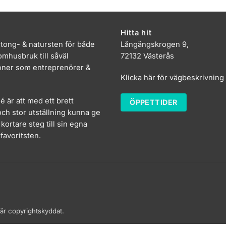
Hitta hit
etong- & natursten för både
Långängskrogen 9,
mhusbruk till såväl
72132 Västerås
oner som entreprenörer &
Klicka här för vägbeskrivning
dé är att med ett brett
ÖPPETTIDER
ch stor utställning kunna ge
kortare steg till sin egna
favoritsten.
 är copyrightskyddat.