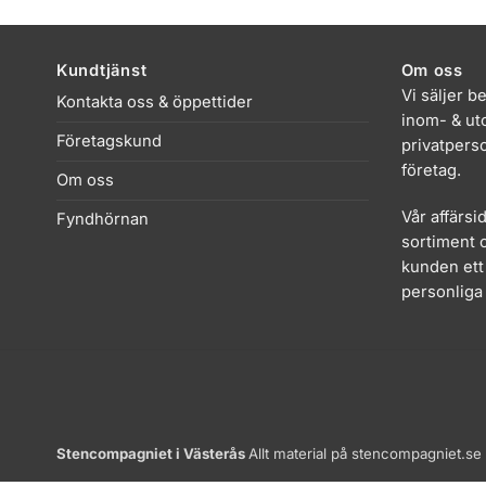
Kundtjänst
Om oss
Vi säljer b
Kontakta oss & öppettider
inom- & uto
Företagskund
privatpers
företag.
Om oss
Vår affärsi
Fyndhörnan
sortiment o
kunden ett 
personliga 
Stencompagniet i Västerås
Allt material på stencompagniet.se