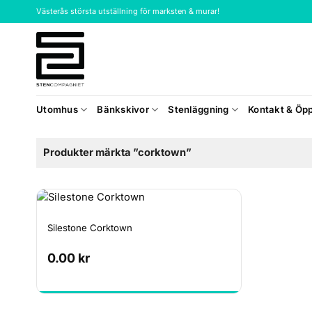
Skip
Västerås största utställning för marksten & murar!
to
content
Utomhus
Bänkskivor
Stenläggning
Kontakt & Öpp
Produkter märkta ”corktown”
Silestone Corktown
0.00
kr