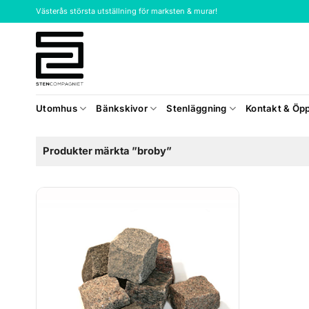
Skip
Västerås största utställning för marksten & murar!
to
content
Utomhus
Bänkskivor
Stenläggning
Kontakt & Öpp
Produkter märkta ”broby”