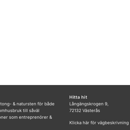
Hitta hit
etong- & natursten för både
Långängskrogen 9,
mhusbruk till såväl
72132 Västerås
oner som entreprenörer &
Klicka här för vägbeskrivning