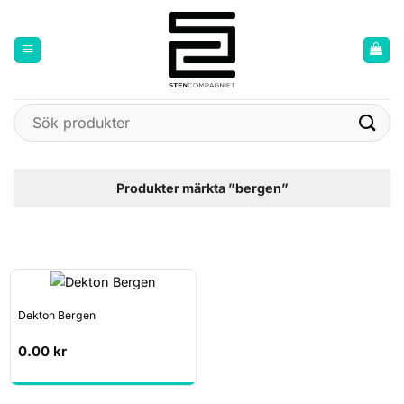
Skip
to
content
Sök
efter:
Produkter märkta ”bergen”
Dekton Bergen
0.00
kr