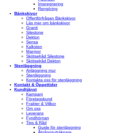
Impregnering
Rengöring
Bänkskivor
Offertförfrågan Bänkskivor
Läs mer om bänkskivor
Granit
Silestone
Dekton
Sensa
Kalksten
Marmor
Skötselråd Silestone
Skötselråd Dekton
Stenläggning
Anläggning mur
Stenläggning
Kontakta oss för stenläggning
Kontakt & Öppettider
Kundtjänst
Kampanj
Företagskund
Frakter & Villkor
Om oss
Leverans
Fyndhörnan
Tips & Råd
Guide för stenläggning
Åtgångsuträknare