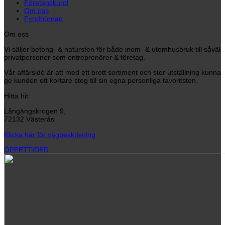
Företagskund
Om oss
Fyndhörnan
Om oss
Vi säljer betong- & natursten för både inom- & utomhusbruk till såväl
privatpersoner som entreprenörer & företag.
Vår affärsidé är att med ett brett sortiment och stor utställning kunna
ge kunden ett kortare steg till sin egna personliga favoritsten.
Hitta hit
Långängskrogen 9,
72132 Västerås
Klicka här för vägbeskrivning
ÖPPETTIDER