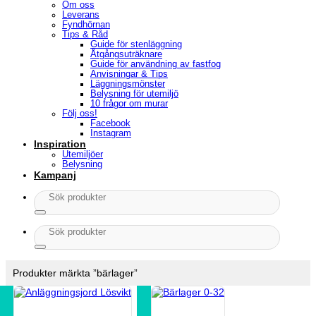
Om oss
Leverans
Fyndhörnan
Tips & Råd
Guide för stenläggning
Åtgångsuträknare
Guide för användning av fastfog
Anvisningar & Tips
Läggningsmönster
Belysning för utemiljö
10 frågor om murar
Följ oss!
Facebook
Instagram
Inspiration
Utemiljöer
Belysning
Kampanj
Sök
efter:
Sök
efter:
Produkter märkta ”bärlager”