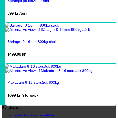
Stenmjöl på lösvikt 0-8mm
599
kr
/ton
Bärlager 0-16mm 800kg säck
1499.00
kr
Makadam 8-16 storsäck 800kg
1699
kr
/storsäck
Kundtjänst
Kontakta oss & öppettider