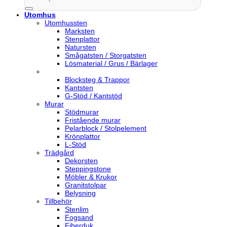
efter:
Utomhus
Utomhussten
Marksten
Stenplattor
Natursten
Smågatsten / Storgatsten
Lösmaterial / Grus / Bärlager
Blocksteg & Trappor
Kantsten
G-Stöd / Kantstöd
Murar
Stödmurar
Fristående murar
Pelarblock / Stolpelement
Krönplattor
L-Stöd
Trädgård
Dekorsten
Steppingstone
Möbler & Krukor
Granitstolpar
Belysning
Tillbehör
Stenlim
Fogsand
Fiberduk