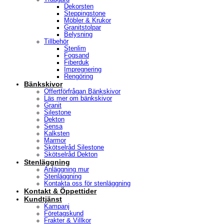
Dekorsten
Steppingstone
Möbler & Krukor
Granitstolpar
Belysning
Tillbehör
Stenlim
Fogsand
Fiberduk
Impregnering
Rengöring
Bänkskivor
Offertförfrågan Bänkskivor
Läs mer om bänkskivor
Granit
Silestone
Dekton
Sensa
Kalksten
Marmor
Skötselråd Silestone
Skötselråd Dekton
Stenläggning
Anläggning mur
Stenläggning
Kontakta oss för stenläggning
Kontakt & Öppettider
Kundtjänst
Kampanj
Företagskund
Frakter & Villkor