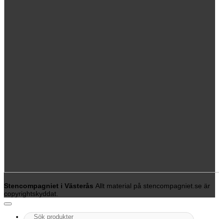
Stencompagniet i Västerås
Allt material på stencompagniet.se är
copyrightskyddat.
Sök