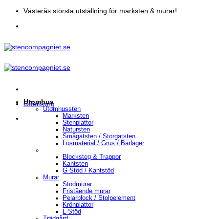
Skip
Västerås största utställning för marksten & murar!
to
content
Utomhus
Offertkorg
Utomhussten
Marksten
Stenplattor
Natursten
Smågatsten / Storgatsten
Lösmaterial / Grus / Bärlager
Blocksteg & Trappor
Kantsten
G-Stöd / Kantstöd
Murar
Stödmurar
Fristående murar
Pelarblock / Stolpelement
Krönplattor
L-Stöd
Trädgård