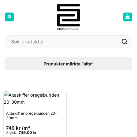
Skip
to
content
Sök
efter:
Produkter märkta ”alta”
Altaskiffer oregelbunden 20-
30mm
749
kr
/m²
Styck:
749.00
kr