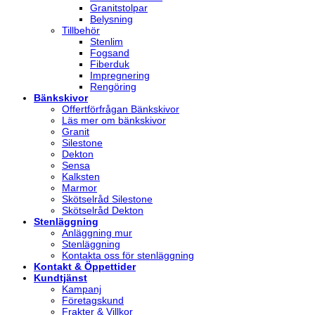
Granitstolpar
Belysning
Tillbehör
Stenlim
Fogsand
Fiberduk
Impregnering
Rengöring
Bänkskivor
Offertförfrågan Bänkskivor
Läs mer om bänkskivor
Granit
Silestone
Dekton
Sensa
Kalksten
Marmor
Skötselråd Silestone
Skötselråd Dekton
Stenläggning
Anläggning mur
Stenläggning
Kontakta oss för stenläggning
Kontakt & Öppettider
Kundtjänst
Kampanj
Företagskund
Frakter & Villkor