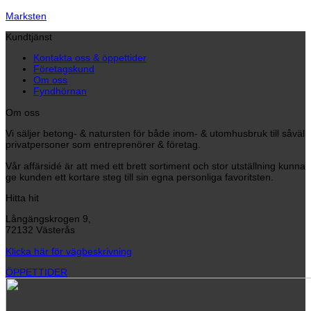
Marksten
Kundtjänst
Kontakta oss & öppettider
Företagskund
Om oss
Fyndhörnan
Om oss
Vi säljer betong- & natursten för både inom- & utomhusbruk till såväl
privatpersoner som entreprenörer & företag.
Vår affärsidé är att med ett brett sortiment och stor utställning kunna
ge kunden ett kortare steg till sin egna personliga favoritsten.
Hitta hit
Långängskrogen 9,
72132 Västerås
Klicka här för vägbeskrivning
ÖPPETTIDER