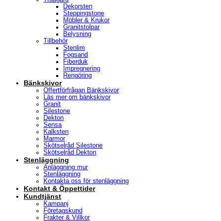
Dekorsten
Steppingstone
Möbler & Krukor
Granitstolpar
Belysning
Tillbehör
Stenlim
Fogsand
Fiberduk
Impregnering
Rengöring
Bänkskivor
Offertförfrågan Bänkskivor
Läs mer om bänkskivor
Granit
Silestone
Dekton
Sensa
Kalksten
Marmor
Skötselråd Silestone
Skötselråd Dekton
Stenläggning
Anläggning mur
Stenläggning
Kontakta oss för stenläggning
Kontakt & Öppettider
Kundtjänst
Kampanj
Företagskund
Frakter & Villkor