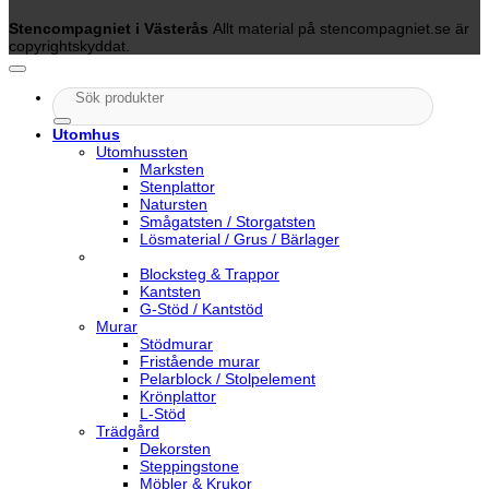
Stencompagniet i Västerås
Allt material på stencompagniet.se är
copyrightskyddat.
Sök
efter:
Utomhus
Utomhussten
Marksten
Stenplattor
Natursten
Smågatsten / Storgatsten
Lösmaterial / Grus / Bärlager
Blocksteg & Trappor
Kantsten
G-Stöd / Kantstöd
Murar
Stödmurar
Fristående murar
Pelarblock / Stolpelement
Krönplattor
L-Stöd
Trädgård
Dekorsten
Steppingstone
Möbler & Krukor