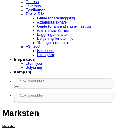
Om oss
Leverans
Fyndhörnan
Tips & Råd
Guide för stenläggning
Åtgångsuträknare
Guide för användning av fastfog
Anvisningar & Tips
Läggningsmönster
Belysning för utemiljö
10 frågor om murar
Följ oss!
Facebook
Instagram
Inspiration
Utemiljöer
Belysning
Kampanj
Sök
efter:
Sök
efter:
Marksten
Marksten