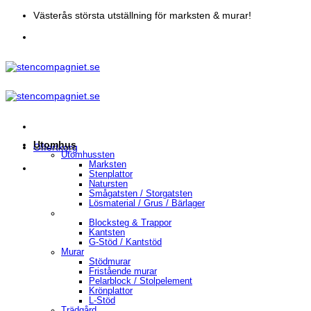
Skip
Västerås största utställning för marksten & murar!
to
content
Utomhus
Offertkorg
Utomhussten
Marksten
Stenplattor
Natursten
Smågatsten / Storgatsten
Lösmaterial / Grus / Bärlager
Blocksteg & Trappor
Kantsten
G-Stöd / Kantstöd
Murar
Stödmurar
Fristående murar
Pelarblock / Stolpelement
Krönplattor
L-Stöd
Trädgård