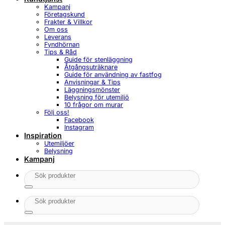
Kampanj
Företagskund
Frakter & Villkor
Om oss
Leverans
Fyndhörnan
Tips & Råd
Guide för stenläggning
Åtgångsuträknare
Guide för användning av fastfog
Anvisningar & Tips
Läggningsmönster
Belysning för utemiljö
10 frågor om murar
Följ oss!
Facebook
Instagram
Inspiration
Utemiljöer
Belysning
Kampanj
Sök
efter:
Sök
efter: