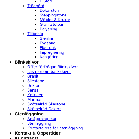
L-Stöd
Trädgård
Dekorsten
Steppingstone
Möbler & Krukor
Granitstolpar
Belysning
Tillbehör
Stenlim
Fogsand
Fiberduk
Impregnering
Rengöring
Bänkskivor
Offertförfrågan Bänkskivor
Läs mer om bänkskivor
Granit
Silestone
Dekton
Sensa
Kalksten
Marmor
Skötselråd Silestone
Skötselråd Dekton
Stenläggning
Anläggning mur
Stenläggning
Kontakta oss för stenläggning
Kontakt & Öppettider
Kundtjänst