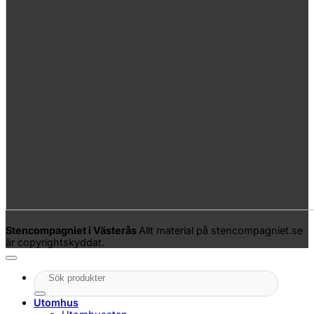
Stencompagniet i Västerås
Allt material på stencompagniet.se
är copyrightskyddat.
Sök
efter:
Utomhus