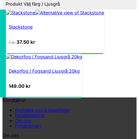
Produkt Välj färg
/
Ljusgrå
Stackstone
37.50
kr
Från
Dekorfog / Fogsand Ljusgrå 20kg
149.00
kr
Kundtjänst
Kontakta oss & öppettider
Företagskund
Om oss
Fyndhörnan
Om oss