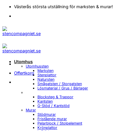
Skip
Västerås största utställning för marksten & murar!
to
content
Utomhus
Utomhussten
Marksten
Offertkorg
Stenplattor
Natursten
Smågatsten / Storgatsten
Lösmaterial / Grus / Bärlager
Blocksteg & Trappor
Kantsten
G-Stöd / Kantstöd
Murar
Stödmurar
Fristående murar
Pelarblock / Stolpelement
Krönplattor