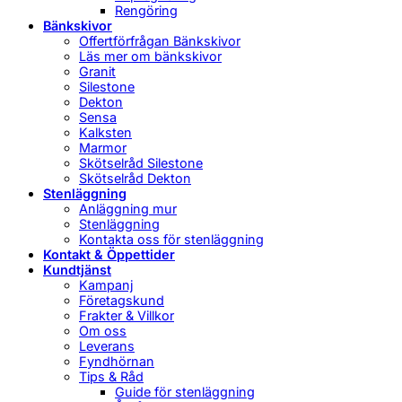
Rengöring
Bänkskivor
Offertförfrågan Bänkskivor
Läs mer om bänkskivor
Granit
Silestone
Dekton
Sensa
Kalksten
Marmor
Skötselråd Silestone
Skötselråd Dekton
Stenläggning
Anläggning mur
Stenläggning
Kontakta oss för stenläggning
Kontakt & Öppettider
Kundtjänst
Kampanj
Företagskund
Frakter & Villkor
Om oss
Leverans
Fyndhörnan
Tips & Råd
Guide för stenläggning