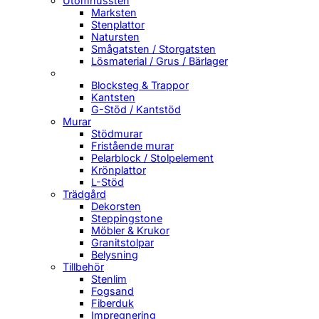
Utomhussten
Marksten
Stenplattor
Natursten
Smågatsten / Storgatsten
Lösmaterial / Grus / Bärlager
Blocksteg & Trappor
Kantsten
G-Stöd / Kantstöd
Murar
Stödmurar
Fristående murar
Pelarblock / Stolpelement
Krönplattor
L-Stöd
Trädgård
Dekorsten
Steppingstone
Möbler & Krukor
Granitstolpar
Belysning
Tillbehör
Stenlim
Fogsand
Fiberduk
Impregnering