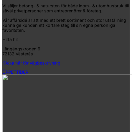
Vi säljer betong- & natursten för både inom- & utomhusbruk till
såväl privatpersoner som entreprenörer & företag.
Vår affärsidé är att med ett brett sortiment och stor utställning
kunna ge kunden ett kortare steg till sin egna personliga
favoritsten.
Hitta hit
Långängskrogen 9,
72132 Västerås
Klicka här för vägbeskrivning
ÖPPETTIDER