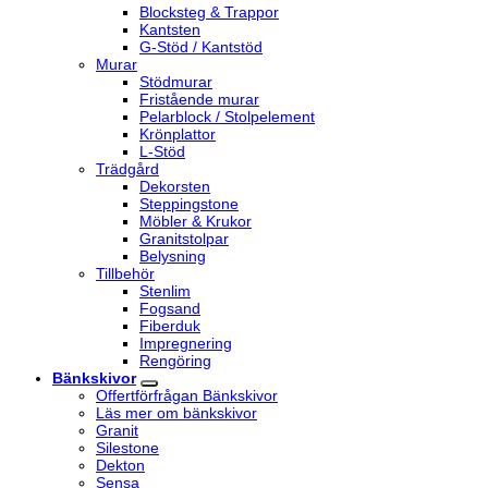
Blocksteg & Trappor
Kantsten
G-Stöd / Kantstöd
Murar
Stödmurar
Fristående murar
Pelarblock / Stolpelement
Krönplattor
L-Stöd
Trädgård
Dekorsten
Steppingstone
Möbler & Krukor
Granitstolpar
Belysning
Tillbehör
Stenlim
Fogsand
Fiberduk
Impregnering
Rengöring
Bänkskivor
Offertförfrågan Bänkskivor
Läs mer om bänkskivor
Granit
Silestone
Dekton
Sensa