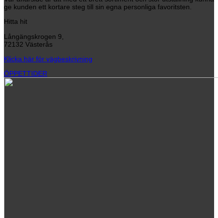
ge kunden ett kortare steg till sin egna personliga favoritsten.
Hitta hit
Långängskrogen 9,
72132 Västerås
Klicka här för vägbeskrivning
ÖPPETTIDER