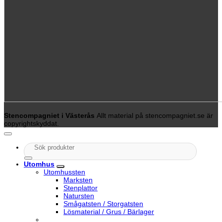
Stencompagniet i Västerås
Allt material på stencompagniet.se är
copyrightskyddat.
Sök
efter:
Utomhus
Utomhussten
Marksten
Stenplattor
Natursten
Smågatsten / Storgatsten
Lösmaterial / Grus / Bärlager