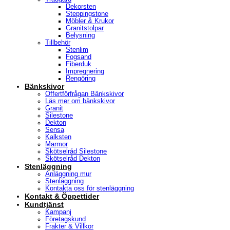
Dekorsten
Steppingstone
Möbler & Krukor
Granitstolpar
Belysning
Tillbehör
Stenlim
Fogsand
Fiberduk
Impregnering
Rengöring
Bänkskivor
Offertförfrågan Bänkskivor
Läs mer om bänkskivor
Granit
Silestone
Dekton
Sensa
Kalksten
Marmor
Skötselråd Silestone
Skötselråd Dekton
Stenläggning
Anläggning mur
Stenläggning
Kontakta oss för stenläggning
Kontakt & Öppettider
Kundtjänst
Kampanj
Företagskund
Frakter & Villkor