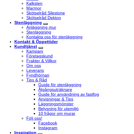
Kalksten
Marmor
Skötselråd Silestone
Skötselråd Dekton
Stenläggning
Anläggning mur
Stenläggning
Kontakta oss för stenläggning
Kontakt & Öppettider
Kundtjänst
Kampanj
Företagskund
Frakter & Villkor
Om oss
Leverans
Fyndhörnan
Tips & Råd
Guide för stenläggning
Åtgångsuträknare
Guide för användning av fastfog
Anvisningar & Tips
Läggningsmönster
Belysning för utemiljö
10 frågor om murar
Följ oss!
Facebook
Instagram
Inspiration