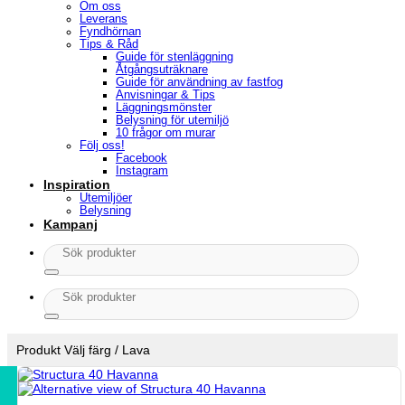
Om oss
Leverans
Fyndhörnan
Tips & Råd
Guide för stenläggning
Åtgångsuträknare
Guide för användning av fastfog
Anvisningar & Tips
Läggningsmönster
Belysning för utemiljö
10 frågor om murar
Följ oss!
Facebook
Instagram
Inspiration
Utemiljöer
Belysning
Kampanj
Sök
efter:
Sök
efter:
Produkt Välj färg
/
Lava