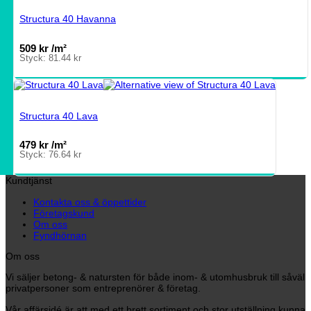
Structura 40 Havanna
509
kr
/m²
Styck:
81.44
kr
Structura 40 Lava
479
kr
/m²
Styck:
76.64
kr
Kundtjänst
Kontakta oss & öppettider
Företagskund
Om oss
Fyndhörnan
Om oss
Vi säljer betong- & natursten för både inom- & utomhusbruk till såväl
privatpersoner som entreprenörer & företag.
Vår affärsidé är att med ett brett sortiment och stor utställning kunna