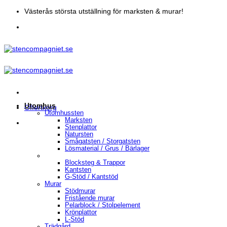
Skip
Västerås största utställning för marksten & murar!
to
content
Utomhus
Offertkorg
Utomhussten
Marksten
Stenplattor
Natursten
Smågatsten / Storgatsten
Lösmaterial / Grus / Bärlager
Blocksteg & Trappor
Kantsten
G-Stöd / Kantstöd
Murar
Stödmurar
Fristående murar
Pelarblock / Stolpelement
Krönplattor
L-Stöd
Trädgård