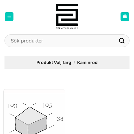
Skip
to
content
Sök
efter:
Produkt Välj färg
/
Kaminröd