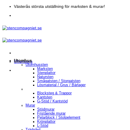
Skip
Västerås största utställning för marksten & murar!
to
content
Utomhus
Offertkorg
Utomhussten
Marksten
Stenplattor
Natursten
Smågatsten / Storgatsten
Lösmaterial / Grus / Bärlager
Blocksteg & Trappor
Kantsten
G-Stöd / Kantstöd
Murar
Stödmurar
Fristående murar
Pelarblock / Stolpelement
Krönplattor
L-Stöd
Trädgård