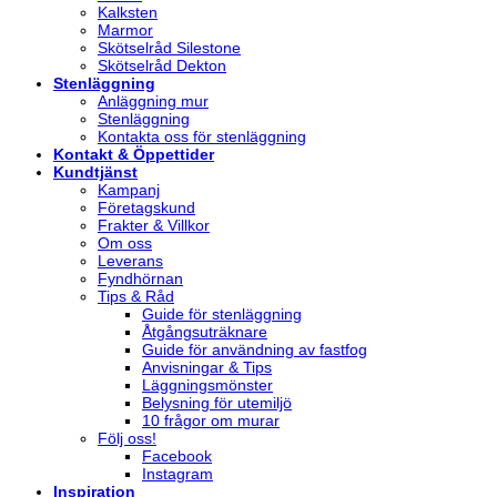
Kalksten
Marmor
Skötselråd Silestone
Skötselråd Dekton
Stenläggning
Anläggning mur
Stenläggning
Kontakta oss för stenläggning
Kontakt & Öppettider
Kundtjänst
Kampanj
Företagskund
Frakter & Villkor
Om oss
Leverans
Fyndhörnan
Tips & Råd
Guide för stenläggning
Åtgångsuträknare
Guide för användning av fastfog
Anvisningar & Tips
Läggningsmönster
Belysning för utemiljö
10 frågor om murar
Följ oss!
Facebook
Instagram
Inspiration