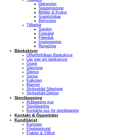
Dekorsten
Steppingstone
Möbler & Krukor
Granitstolpar
Belysning
Tillbehör
Stenlim
Fogsand
Fiberduk
Impregnering
Rengöring
Bänkskivor
Offertförfrågan Bänkskivor
Läs mer om bänkskivor
Granit
Silestone
Dekton
Sensa
Kalksten
Marmor
Skötselråd Silestone
Skötselråd Dekton
Stenläggning
Anläggning mur
Stenläggning
Kontakta oss för stenläggning
Kontakt & Öppettider
Kundtjänst
Kampanj
Företagskund
Frakter & Villkor