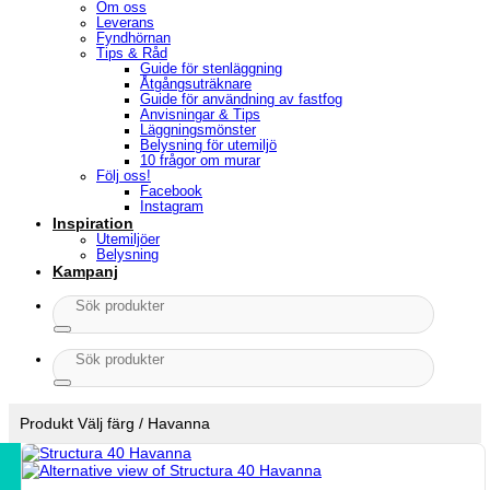
Om oss
Leverans
Fyndhörnan
Tips & Råd
Guide för stenläggning
Åtgångsuträknare
Guide för användning av fastfog
Anvisningar & Tips
Läggningsmönster
Belysning för utemiljö
10 frågor om murar
Följ oss!
Facebook
Instagram
Inspiration
Utemiljöer
Belysning
Kampanj
Sök
efter:
Sök
efter:
Produkt Välj färg
/
Havanna