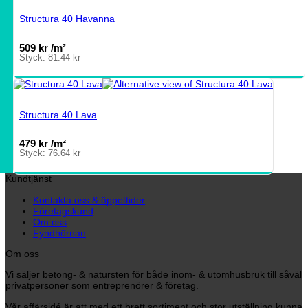
Structura 40 Havanna
509
kr
/m²
Styck:
81.44
kr
Structura 40 Lava
479
kr
/m²
Styck:
76.64
kr
Kundtjänst
Kontakta oss & öppettider
Företagskund
Om oss
Fyndhörnan
Om oss
Vi säljer betong- & natursten för både inom- & utomhusbruk till såväl
privatpersoner som entreprenörer & företag.
Vår affärsidé är att med ett brett sortiment och stor utställning kunna