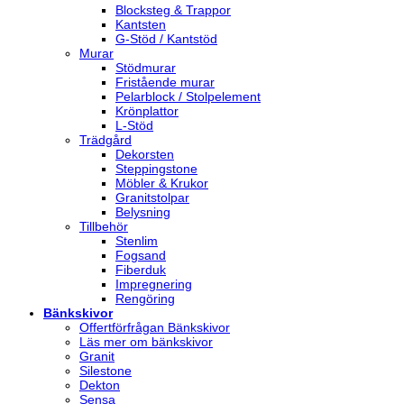
Blocksteg & Trappor
Kantsten
G-Stöd / Kantstöd
Murar
Stödmurar
Fristående murar
Pelarblock / Stolpelement
Krönplattor
L-Stöd
Trädgård
Dekorsten
Steppingstone
Möbler & Krukor
Granitstolpar
Belysning
Tillbehör
Stenlim
Fogsand
Fiberduk
Impregnering
Rengöring
Bänkskivor
Offertförfrågan Bänkskivor
Läs mer om bänkskivor
Granit
Silestone
Dekton
Sensa