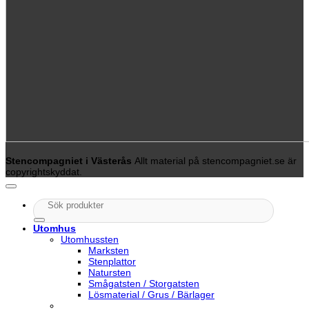
Stencompagniet i Västerås
Allt material på stencompagniet.se är
copyrightskyddat.
Sök
efter:
Utomhus
Utomhussten
Marksten
Stenplattor
Natursten
Smågatsten / Storgatsten
Lösmaterial / Grus / Bärlager