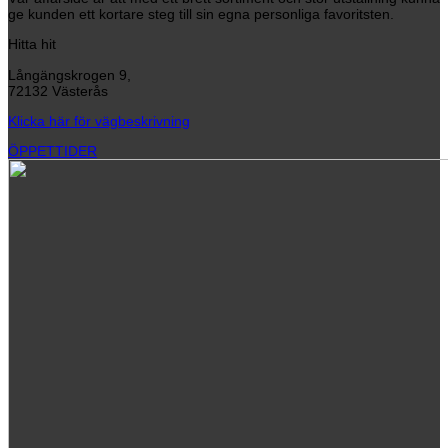
ge kunden ett kortare steg till sin egna personliga favoritsten.
Hitta hit
Långängskrogen 9,
72132 Västerås
Klicka här för vägbeskrivning
ÖPPETTIDER