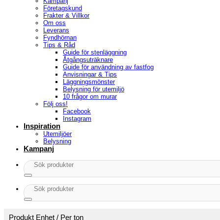
Kampanj
Företagskund
Frakter & Villkor
Om oss
Leverans
Fyndhörnan
Tips & Råd
Guide för stenläggning
Åtgångsuträknare
Guide för användning av fastfog
Anvisningar & Tips
Läggningsmönster
Belysning för utemiljö
10 frågor om murar
Följ oss!
Facebook
Instagram
Inspiration
Utemiljöer
Belysning
Kampanj
Sök
efter:
Sök
efter:
Produkt Enhet
/
Per ton