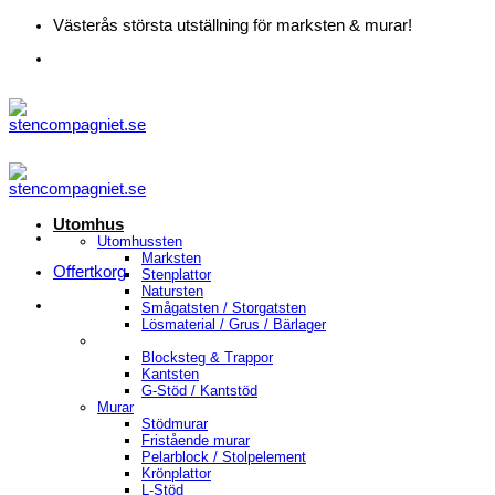
Skip
Västerås största utställning för marksten & murar!
to
content
Utomhus
Utomhussten
Marksten
Offertkorg
Stenplattor
Natursten
Smågatsten / Storgatsten
Lösmaterial / Grus / Bärlager
Blocksteg & Trappor
Kantsten
G-Stöd / Kantstöd
Murar
Stödmurar
Fristående murar
Pelarblock / Stolpelement
Krönplattor
L-Stöd