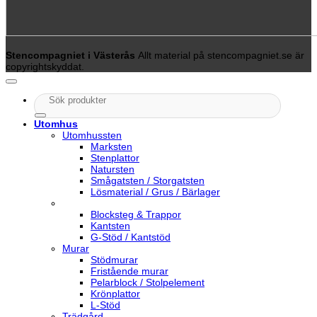
Stencompagniet i Västerås
Allt material på stencompagniet.se är
copyrightskyddat.
Sök
efter:
Utomhus
Utomhussten
Marksten
Stenplattor
Natursten
Smågatsten / Storgatsten
Lösmaterial / Grus / Bärlager
Blocksteg & Trappor
Kantsten
G-Stöd / Kantstöd
Murar
Stödmurar
Fristående murar
Pelarblock / Stolpelement
Krönplattor
L-Stöd
Trädgård