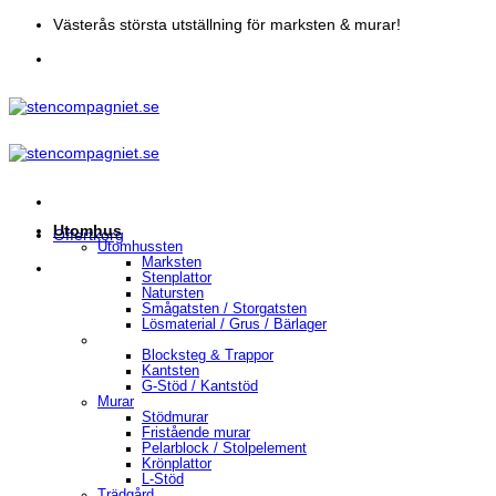
Skip
Västerås största utställning för marksten & murar!
to
content
Utomhus
Offertkorg
Utomhussten
Marksten
Stenplattor
Natursten
Smågatsten / Storgatsten
Lösmaterial / Grus / Bärlager
Blocksteg & Trappor
Kantsten
G-Stöd / Kantstöd
Murar
Stödmurar
Fristående murar
Pelarblock / Stolpelement
Krönplattor
L-Stöd
Trädgård