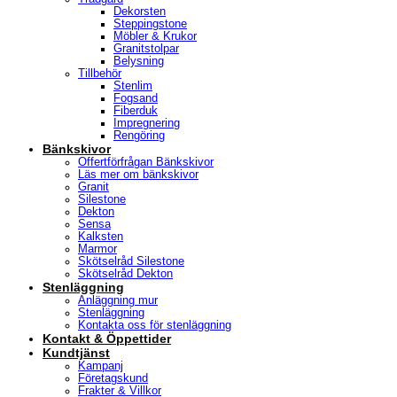
Dekorsten
Steppingstone
Möbler & Krukor
Granitstolpar
Belysning
Tillbehör
Stenlim
Fogsand
Fiberduk
Impregnering
Rengöring
Bänkskivor
Offertförfrågan Bänkskivor
Läs mer om bänkskivor
Granit
Silestone
Dekton
Sensa
Kalksten
Marmor
Skötselråd Silestone
Skötselråd Dekton
Stenläggning
Anläggning mur
Stenläggning
Kontakta oss för stenläggning
Kontakt & Öppettider
Kundtjänst
Kampanj
Företagskund
Frakter & Villkor