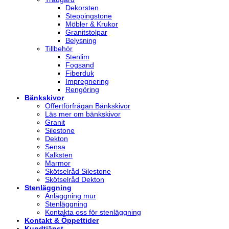
Dekorsten
Steppingstone
Möbler & Krukor
Granitstolpar
Belysning
Tillbehör
Stenlim
Fogsand
Fiberduk
Impregnering
Rengöring
Bänkskivor
Offertförfrågan Bänkskivor
Läs mer om bänkskivor
Granit
Silestone
Dekton
Sensa
Kalksten
Marmor
Skötselråd Silestone
Skötselråd Dekton
Stenläggning
Anläggning mur
Stenläggning
Kontakta oss för stenläggning
Kontakt & Öppettider
Kundtjänst