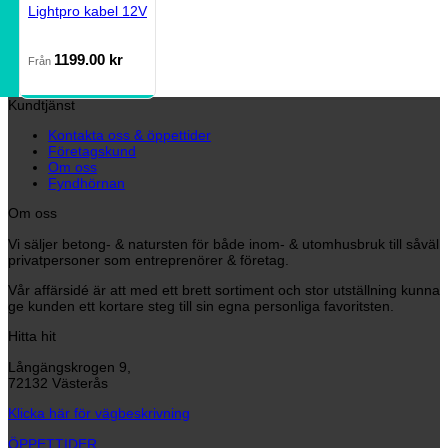
Lightpro kabel 12V
1199.00
kr
Från
Kundtjänst
Kontakta oss & öppettider
Företagskund
Om oss
Fyndhörnan
Om oss
Vi säljer betong- & natursten för både inom- & utomhusbruk till såväl
privatpersoner som entreprenörer & företag.
Vår affärsidé är att med ett brett sortiment och stor utställning kunna
ge kunden ett kortare steg till sin egna personliga favoritsten.
Hitta hit
Långängskrogen 9,
72132 Västerås
Klicka här för vägbeskrivning
ÖPPETTIDER