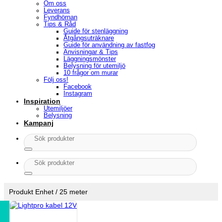
Om oss
Leverans
Fyndhörnan
Tips & Råd
Guide för stenläggning
Åtgångsuträknare
Guide för användning av fastfog
Anvisningar & Tips
Läggningsmönster
Belysning för utemiljö
10 frågor om murar
Följ oss!
Facebook
Instagram
Inspiration
Utemiljöer
Belysning
Kampanj
Sök
efter:
Sök
efter:
Produkt Enhet
/
25 meter