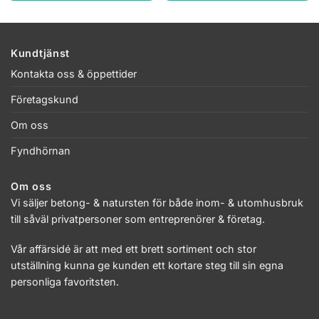
var:
är:
var:
är:
10.26 kr.
8.21 kr.
10.26 kr.
8.21 kr.
Kundtjänst
Kontakta oss & öppettider
Företagskund
Om oss
Fyndhörnan
Om oss
Vi säljer betong- & natursten för både inom- & utomhusbruk
till såväl privatpersoner som entreprenörer & företag.
Vår affärsidé är att med ett brett sortiment och stor
utställning kunna ge kunden ett kortare steg till sin egna
personliga favoritsten.