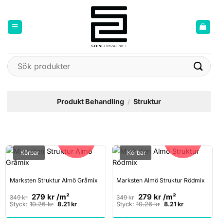
Skip
to
content
Sök
efter:
Produkt Behandling
/
Struktur
20%
20%
Körbar
Körbar
Marksten Struktur Almö Gråmix
Marksten Almö Struktur Rödmix
279
kr
/m²
279
kr
/m²
349
kr
349
kr
Det
Det
Det
Det
Styck:
10.26
kr
8.21
kr
Styck:
10.26
kr
8.21
kr
ursprungliga
nuvarande
ursprungliga
nuvarande
priset
priset
priset
priset