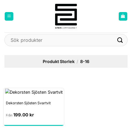
Skip
to
content
Sök
efter:
Produkt Storlek
/
8-16
Dekorsten Sjösten Svartvit
199.00
kr
Från