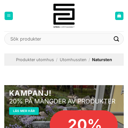
Skip
to
content
Sök
efter:
Produkter utomhus
/
Utomhussten
/
Natursten
KAMPANJ!
20% PÅ MÄNGDER AV PRODUKTER
LÄS MER HÄR
20%