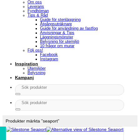
Om oss
Leverans
Fyndhörnan
Tips & Råd
Guide för stenläggning
Åtgångsuträknare
Guide för användning av fastfog
Anvisningar & Tips
Läggningsmönster
Belysning för utemiljö
10 frågor om murar
Följ oss!
Facebook
Instagram
Inspiration
Utemiljöer
Belysning
Kampanj
Sök
efter:
Sök
efter:
Produkter märkta ”seaport”