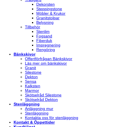
Dekorsten
Steppingstone
Möbler & Krukor
Granitstolpar
Belysning
Tillbehör
Stenlim
Fogsand
Fiberduk
Impregnering
Rengöring
Bänkskivor
Offertförfrågan Bänkskivor
Läs mer om bänkskivor
Granit
Silestone
Dekton
Sensa
Kalksten
Marmor
Skötselråd Silestone
Skötselråd Dekton
Stenläggning
Anläggning mur
Stenläggning
Kontakta oss för stenläggning
Kontakt & Öppettider
Kundtjänst