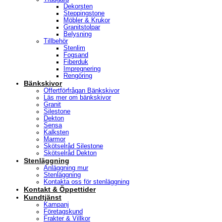
Dekorsten
Steppingstone
Möbler & Krukor
Granitstolpar
Belysning
Tillbehör
Stenlim
Fogsand
Fiberduk
Impregnering
Rengöring
Bänkskivor
Offertförfrågan Bänkskivor
Läs mer om bänkskivor
Granit
Silestone
Dekton
Sensa
Kalksten
Marmor
Skötselråd Silestone
Skötselråd Dekton
Stenläggning
Anläggning mur
Stenläggning
Kontakta oss för stenläggning
Kontakt & Öppettider
Kundtjänst
Kampanj
Företagskund
Frakter & Villkor