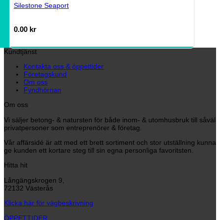
Silestone Seaport
0.00
kr
Kundtjänst
Kontakta oss & öppettider
Företagskund
Om oss
Fyndhörnan
Om oss
Vi säljer betong- & natursten för både inom- & utomhusbruk till såväl
privatpersoner som entreprenörer & företag.
Vår affärsidé är att med ett brett sortiment och stor utställning kunna
ge kunden ett kortare steg till sin egna personliga favoritsten.
Hitta hit
Långängskrogen 9,
72132 Västerås
Klicka här för vägbeskrivning
ÖPPETTIDER