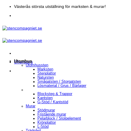
Skip
Västerås största utställning för marksten & murar!
to
content
Utomhus
Offertkorg
Utomhussten
Marksten
Stenplattor
Natursten
Smågatsten / Storgatsten
Lösmaterial / Grus / Bärlager
Blocksteg & Trappor
Kantsten
G-Stöd / Kantstöd
Murar
Stödmurar
Fristående murar
Pelarblock / Stolpelement
Krönplattor
L-Stöd
Trädgård