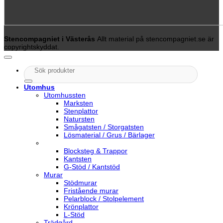
Stencompagniet i Västerås
Allt material på stencompagniet.se är
copyrightskyddat.
Sök
efter:
Utomhus
Utomhussten
Marksten
Stenplattor
Natursten
Smågatsten / Storgatsten
Lösmaterial / Grus / Bärlager
Blocksteg & Trappor
Kantsten
G-Stöd / Kantstöd
Murar
Stödmurar
Fristående murar
Pelarblock / Stolpelement
Krönplattor
L-Stöd
Trädgård