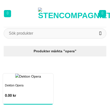
Skip
to
content
Sök
efter:
Produkter märkta ”opera”
Dekton Opera
0.00
kr