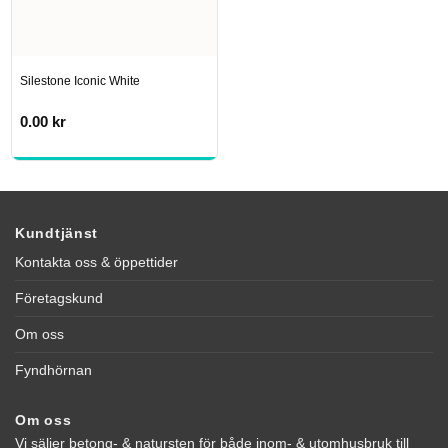
Silestone Iconic White
0.00
kr
Kundtjänst
Kontakta oss & öppettider
Företagskund
Om oss
Fyndhörnan
Om oss
Vi säljer betong- & natursten för både inom- & utomhusbruk till