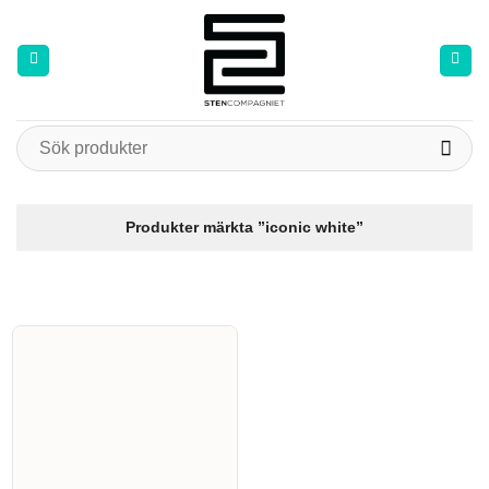
Skip
to
content
Sök
efter:
Produkter märkta ”iconic white”