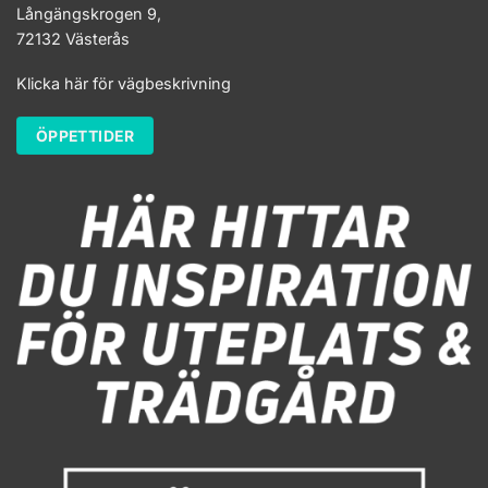
Långängskrogen 9,
72132 Västerås
Klicka här för vägbeskrivning
ÖPPETTIDER