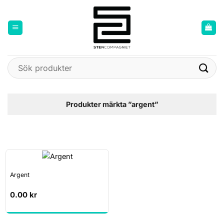
Skip
to
content
Sök
efter:
Produkter märkta ”argent”
Argent
0.00
kr